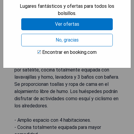
km del Centro Musical Tanglewood, The
Lugares fantásticos y ofertas para todos los
Gatehouse on Golden Hill ofrece aire
bolsillos.
acondicionado. Este hogar de vacaciones, que
Ver ofertas
data de 2008, se encuentra a 13 km del Museo
Norman Rockwell y a 40 km de Great Falls. El
No, gracias
establecimiento cuenta con WiFi gratuito en
todas sus instalaciones y está a solo 3.2 km del
Encontrar en booking.com
Cranwell Spa & Golf Club. La amplia casa de
vacaciones tiene 4 habitaciones, TV con canales
por satélite, cocina totalmente equipada con
lavavajillas y horno, lavadora y 3 baños con bañera.
Se proporcionan toallas y ropa de cama en el
alojamiento libre de humo. Los huéspedes podrán
disfrutar de actividades como esquí y ciclismo en
los alrededores.
- Amplio espacio con 4 habitaciones.
- Cocina totalmente equipada para mayor