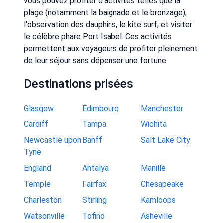
vous pouvez profiter d'activités telles que la
plage (notamment la baignade et le bronzage),
l'observation des dauphins, le kite surf, et visiter
le célèbre phare Port Isabel. Ces activités
permettent aux voyageurs de profiter pleinement
de leur séjour sans dépenser une fortune.
Destinations prisées
Glasgow
Édimbourg
Manchester
Cardiff
Tampa
Wichita
Newcastle upon
Banff
Salt Lake City
Tyne
England
Antalya
Manille
Temple
Fairfax
Chesapeake
Charleston
Stirling
Kamloops
Watsonville
Tofino
Asheville