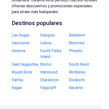
noviembre. Durante este período, muchos hoteles
ofrecen descuentos y promociones especiales
para atraer más huéspedes.
Destinos populares
Las Vegas
Glasgow
Benidorm
Vancouver
Lisboa
Montréal
Venecia
South Padre
Phoenix
Island
Saint Augustine
Bristol
South Bend
Round Rock
Hammond
McKinney
Fairfax
Charleston
Elizabeth
Eagan
Flagstaff
Alicante