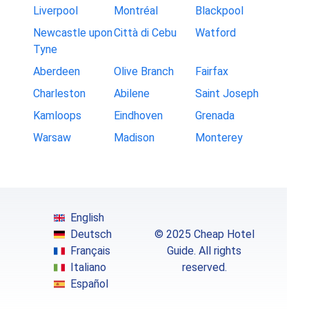
Liverpool
Montréal
Blackpool
Newcastle upon
Città di Cebu
Watford
Tyne
Aberdeen
Olive Branch
Fairfax
Charleston
Abilene
Saint Joseph
Kamloops
Eindhoven
Grenada
Warsaw
Madison
Monterey
English
Deutsch
© 2025 Cheap Hotel
Français
Guide. All rights
Italiano
reserved.
Español