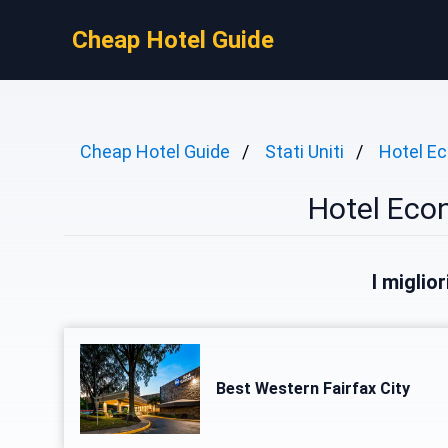
Cheap Hotel Guide
Cheap Hotel Guide
Stati Uniti
Hotel E
Hotel Econ
I miglior
Best Western Fairfax City