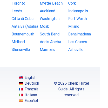
Toronto
Myrtle Beach
Cork
Leeds
Auckland
Indianapolis
Città di Cebu
Washington
Fort Worth
Antalya (Adalia)
Moab
Milano
Bournemouth
South Bend
Benalmádena
Midland
Addis Abeba
Las Cruces
Sharonville
Marmaris
Asheville
English
Deutsch
© 2025 Cheap Hotel
Français
Guide. All rights
Italiano
reserved.
Español